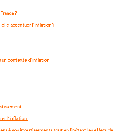
 France ?
lle accentuer l’inflation ?
 un contexte d’inflation
estissement
er l’inflation
ns à vos investissements tout en limitant les effets de