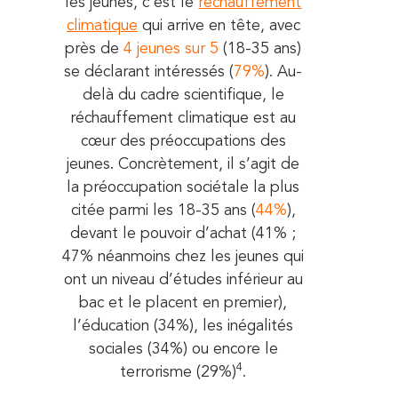
les jeunes, c’est le
réchauffement
climatique
qui arrive en tête, avec
près de
4 jeunes sur 5
(18-35 ans)
se déclarant intéressés (
79%
). Au-
delà du cadre scientifique, le
réchauffement climatique est au
cœur des préoccupations des
jeunes. Concrètement, il s’agit de
la préoccupation sociétale la plus
citée parmi les 18-35 ans (
44%
),
devant le pouvoir d’achat (41% ;
47% néanmoins chez les jeunes qui
ont un niveau d’études inférieur au
bac et le placent en premier),
l’éducation (34%), les inégalités
sociales (34%) ou encore le
4
terrorisme (29%)
.