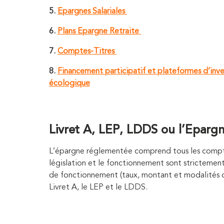
5.
Epargnes Salariales
6.
Plans Epargne Retraite
7.
Comptes-Titres
8.
Financement participatif et plateformes d’inves
écologique
Livret A, LEP, LDDS ou l’Epargn
L’épargne réglementée comprend tous les comptes
législation et le fonctionnement sont strictemen
de fonctionnement (taux, montant et modalités d
Livret A, le LEP et le LDDS.