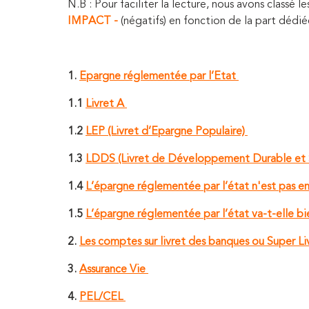
N.B : Pour faciliter la lecture, nous avons classé 
IMPACT -
(négatifs) en fonction de la part dédi
1.
Epargne réglementée par l’Etat
1.1
Livret A
1.2
LEP (Livret d’Epargne Populaire)
1.3
LDDS (Livret de Développement Durable et S
1.4
L’épargne réglementée par l’état n'est pas en
1.5
L’épargne réglementée par l’état va-t-elle bien
2.
Les comptes sur livret des banques ou Super Li
3.
Assurance Vie
4.
PEL/CEL