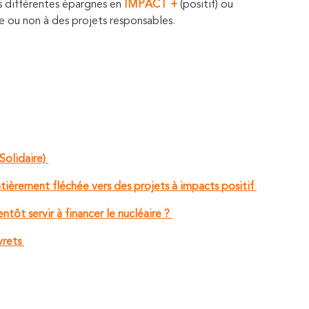
les différentes épargnes en
IMPACT +
(positif) ou
ée ou non à des projets responsables.
olidaire)
tièrement fléchée vers des projets à impacts positif
tôt servir à financer le nucléaire ?
vrets