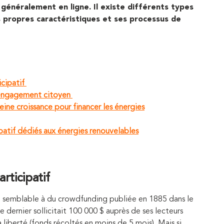
, généralement
en ligne. Il existe différents types
s propres caractéristiques et
ses
processus de
cipatif
l’engagement citoyen
eine croissance pour financer les énergies
patif dédiés aux énergies renouvelables
rticipatif
te semblable à du crowdfunding publiée en 1885 dans le
 dernier sollicitait 100 000 $
auprès de ses lecteurs
liberté (fonds récoltés en moins de 5 mois). Mais si