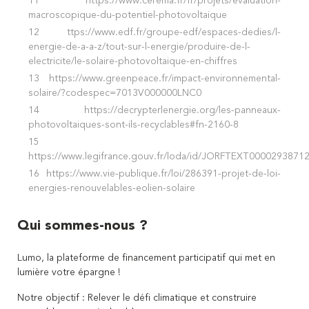
11
https://www.cerema.fr/fr/projets/evaluation-
macroscopique-du-potentiel-photovoltaique
12
ttps://www.edf.fr/groupe-edf/espaces-dedies/l-
energie-de-a-a-z/tout-sur-l-energie/produire-de-l-
electricite/le-solaire-photovoltaique-en-chiffres
13
https://www.greenpeace.fr/impact-environnemental-
solaire/?codespec=7013V000000LNC0
14
https://decrypterlenergie.org/les-panneaux-
photovoltaiques-sont-ils-recyclables#fn-2160-8
15
h
ttps://www.legifrance.gouv.fr/loda/id/JORFTEXT0000293871
16
https://www.vie-publique.fr/loi/286391-projet-de-loi-
energies-renouvelables-eolien-solaire
Qui sommes-nous ?
Lumo, la plateforme de financement participatif qui met en
lumière votre épargne !
Notre objectif : Relever le défi climatique et construire