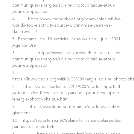
communiques/energies/solaire-photovoltaique-atout-
pour-europe.aspx
4
https://www.carbonbrief.org/renewables-will-be-
worlds-top-electricity-source-within-three-years-iea-
data-reveals/
5
Panorama de l’électricité renouvelable
, juin 2021,
Agence Ore
6
https://www.cea.fr/presse/Pages/actualites-
communiques/energies/solaire-photovoltaique-atout-
pour-europe.aspx
7
h
ttps://fr.wikipedia.org/wiki/%C3%89nergie_solaire_photov
8
https://presse.ademe.fr/2019/05/etude-limportant-
potentiel-des-friches-et-des-parkings-pour-developper-
lenergie-photovoltaique.html
9
https://www.louersonterrain.fr/etude-evaluation-
gisement
10
https://reporterre.net/Solaire-la-France-delaisse-les-
panneaux-sur-les-toits