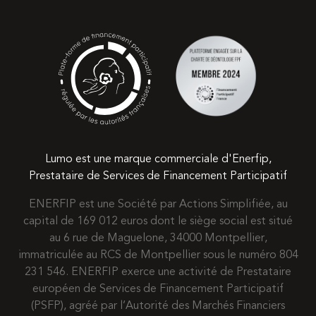
Lumo est une marque commerciale d'Enerfip,
Prestataire de Services de Financement Participatif
ENERFIP est une Société par Actions Simplifiée, au
capital de 169 012 euros dont le siège social est situé
au 6 rue de Maguelone, 34000 Montpellier,
immatriculée au RCS de Montpellier sous le numéro 804
231 546. ENERFIP exerce une activité de Prestataire
européen de Services de Financement Participatif
(PSFP), agréé par l’Autorité des Marchés Financiers