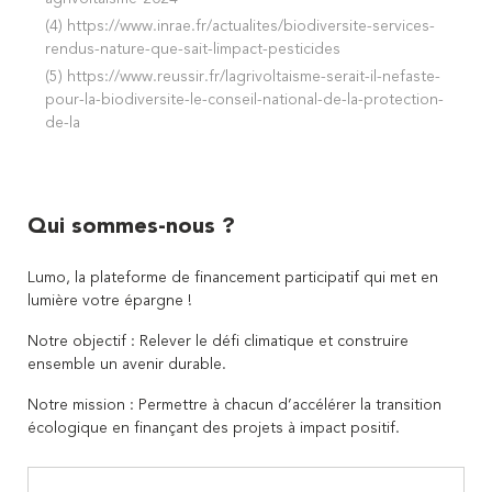
(4)
https://www.inrae.fr/actualites/biodiversite-services-
rendus-nature-que-sait-limpact-pesticides
(5)
https://www.reussir.fr/lagrivoltaisme-serait-il-nefaste-
pour-la-biodiversite-le-conseil-national-de-la-protection-
de-la
Qui sommes-nous ?
Lumo, la plateforme de financement participatif qui met en
lumière votre épargne !
Notre objectif : Relever le défi climatique et construire
ensemble un avenir durable.
Notre mission : Permettre à chacun d’accélérer la transition
écologique en finançant des projets à impact positif.