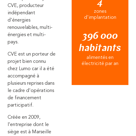
4
CVE, producteur
zones
indépendant
d'implantation
d'énergies
renouvelables, multi-
396 000
énergies et multi-
pays.
habitants
CVE est un porteur de
alimentés en
projet bien connu
électricité par an
chez Lumo car il a été
accompagné à
plusieurs reprises dans
le cadre d'opérations
de financement
participatif.
Créée en 2009,
l’entreprise dont le
siège est à Marseille