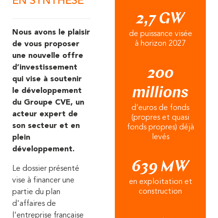
EN SYNTHÈSE
2,7 GW
Nous avons le plaisir
de puissance visée
à horizon 2027
de vous proposer
une nouvelle offre
d’investissement
200
qui vise à soutenir
millions
le développement
du Groupe CVE, un
d’euros de fonds
acteur expert de
(propres et quasi
son secteur et en
fonds propres) déjà
levés
plein
développement.
639 MW
Le dossier présenté
vise à financer une
en exploitation et
construction
partie du plan
d'affaires de
l'entreprise française