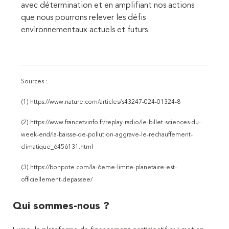
avec détermination et en amplifiant nos actions
que nous pourrons relever les défis
environnementaux actuels et futurs.
Sources :
(1)
https://www.nature.com/articles/s43247-024-01324-8
(2)
https://www.francetvinfo.fr/replay-radio/le-billet-sciences-du-
week-end/la-baisse-de-pollution-aggrave-le-rechauffement-
climatique_6456131.html
(3)
https://bonpote.com/la-6eme-limite-planetaire-est-
officiellement-depassee/
Qui sommes-nous ?