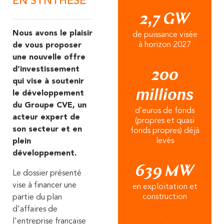
EN SYNTHÈSE
2,7 GW
Nous avons le plaisir
de puissance visée
à horizon 2027
de vous proposer
une nouvelle offre
d’investissement
200
qui vise à soutenir
millions
le développement
du Groupe CVE, un
d’euros de fonds
acteur expert de
(propres et quasi
son secteur et en
fonds propres) déjà
levés
plein
développement.
639 MW
Le dossier présenté
vise à financer une
en exploitation et
construction
partie du plan
d'affaires de
l'entreprise française