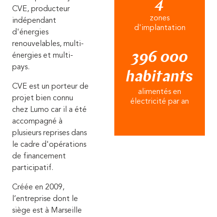
4
CVE, producteur
zones
indépendant
d'implantation
d'énergies
renouvelables, multi-
396 000
énergies et multi-
pays.
habitants
CVE est un porteur de
alimentés en
projet bien connu
électricité par an
chez Lumo car il a été
accompagné à
plusieurs reprises dans
le cadre d'opérations
de financement
participatif.
Créée en 2009,
l’entreprise dont le
siège est à Marseille