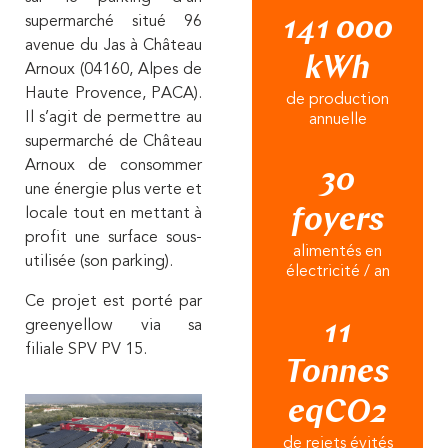
supermarché situé 96
141 000
avenue du Jas à Château
kWh
Arnoux (04160, Alpes de
Haute Provence, PACA).
de production
Il s’agit de permettre au
annuelle
supermarché de Château
Arnoux de consommer
30
une énergie plus verte et
locale tout en mettant à
foyers
profit une surface sous-
alimentés en
utilisée (son parking).
électricité / an
Ce projet est porté par
greenyellow via sa
11
filiale SPV PV 15.
Tonnes
eqCO2
de rejets évités