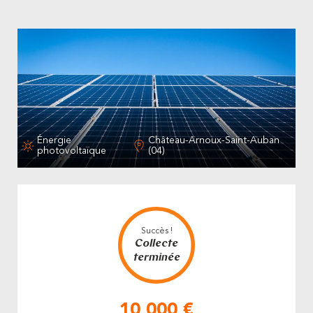
Énergie
Château-Arnoux-Saint-Auban
photovoltaïque
(04)
Succès !
Collecte
terminée
10 000 €