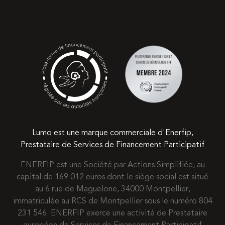
Lumo est une marque commerciale d'Enerfip,
Prestataire de Services de Financement Participatif
ENERFIP est une Société par Actions Simplifiée, au
capital de 169 012 euros dont le siège social est situé
au 6 rue de Maguelone, 34000 Montpellier,
immatriculée au RCS de Montpellier sous le numéro 804
231 546. ENERFIP exerce une activité de Prestataire