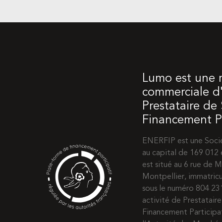
Lumo est une
commerciale d'
Prestataire de
Financement Pa
ENERFIP est une Socié
au capital de 169 012 
est situé au 6 rue de
Montpellier, immatric
sous le numéro 804 2
activité de Prestatair
Financement Participat