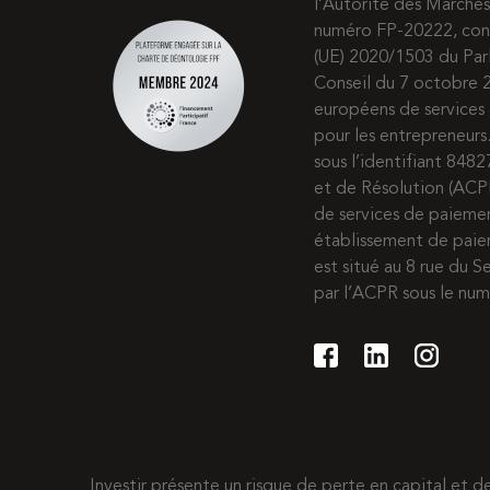
l’Autorité des Marchés
numéro FP-20222, co
(UE) 2020/1503 du Pa
Conseil du 7 octobre 2
européens de services 
pour les entrepreneur
sous l’identifiant 8482
et de Résolution (ACP
de services de paiem
établissement de paie
est situé au 8 rue du S
par l’ACPR sous le nu
Investir présente un risque de perte en capital et 