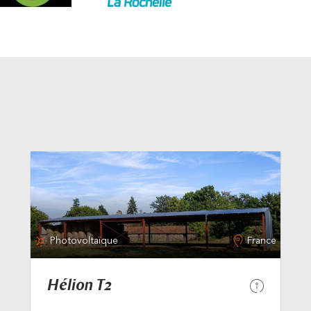
Photovoltaïque
France
Hélion T2