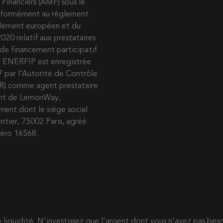
 Financiers (AMF) sous le
nformément au règlement
rlement européen et du
020 relatif aux prestataires
de financement participatif
s. ENERFIP est enregistrée
7 par l’Autorité de Contrôle
R) comme agent prestataire
ent de LemonWay,
ment dont le siège social
entier, 75002 Paris, agréé
méro 16568.
de liquidité. N'investissez que l'argent dont vous n'avez pas b