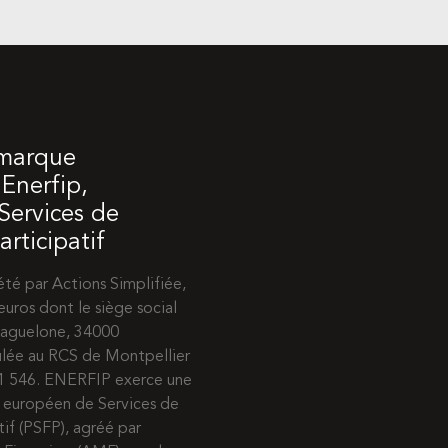
 marque
Enerfip,
 Services de
rticipatif
té par Actions Simplifiée,
euros dont le siège social
 Maguelone, 34000
ulée au RCS de Montpellier
31 546. ENERFIP exerce une
e européen de Services de
if (PSFP), agréé par