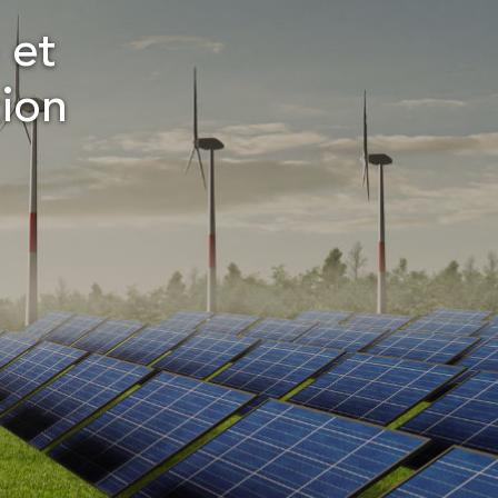
 et
tion