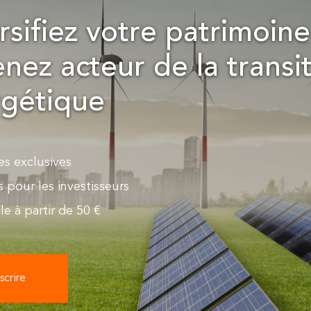
rsifiez votre patrimoine
nez acteur de la transi
gétique
es exclusives
s pour les investisseurs
le à partir de 50 €
scrire