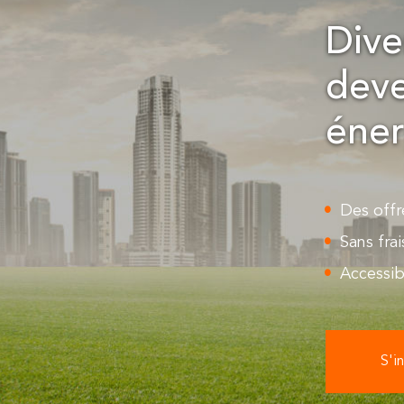
Dive
deve
éner
Des offr
Sans frai
Accessib
S'in