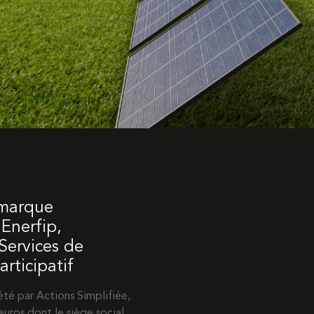
 marque
Enerfip,
 Services de
rticipatif
té par Actions Simplifiée,
euros dont le siège social