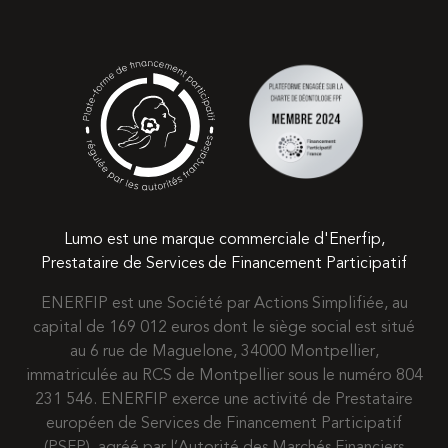
Lumo est une marque commerciale d'Enerfip,
Prestataire de Services de Financement Participatif
ENERFIP est une Société par Actions Simplifiée, au
capital de 169 012 euros dont le siège social est situé
au 6 rue de Maguelone, 34000 Montpellier,
immatriculée au RCS de Montpellier sous le numéro 804
231 546. ENERFIP exerce une activité de Prestataire
européen de Services de Financement Participatif
(PSFP), agréé par l’Autorité des Marchés Financiers