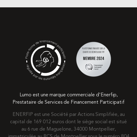
Lumo est une marque commerciale d'Enerfip,
Prestataire de Services de Financement Participatif
ENERFIP est une Société par Actions Simplifiée, au
capital de 169 012 euros dont le siège social est situé
au 6 rue de Maguelone, 34000 Montpellier,
immatriculée au RCS de Montpellier sous le numéro 804