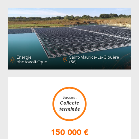
Énergie
Saint-Maurice-La-Clouère
photovoltaïque
(86)
Succès !
Collecte
terminée
150 000 €