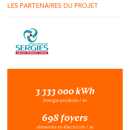
LES PARTENAIRES DU PROJET
3 333 000 kWh
énergie produite / an
698 foyers
alimentés en électricité / an