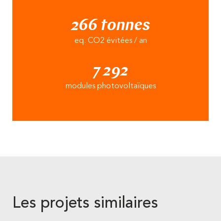
266 tonnes
eq. CO2 évitées / an
7 292
modules photovoltaïques
Les projets similaires