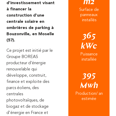
m2
d’investissement visant
à financer la
Surface de
panneaux
construction d’une
installés
centrale solaire en
ombrières de parking à
Bouzonville, en Moselle
365
(57).
kWc
Ce projet est initié par le
Puissance
Groupe BOREAS
installée
producteur d’énergie
renouvelable qui
395
développe, construit,
finance et exploite des
Mwh
parcs éoliens, des
Production/ an
centrales
estimée
photovoltaïques, de
biogaz et de stockage
d'énergie en France et