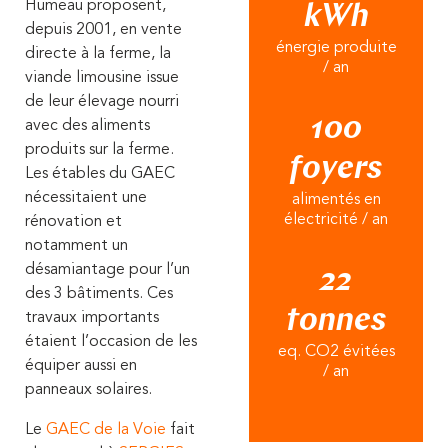
Humeau proposent,
kWh
depuis 2001, en vente
énergie produite
directe à la ferme, la
/ an
viande limousine issue
de leur élevage nourri
100
avec des aliments
produits sur la ferme.
foyers
Les étables du GAEC
nécessitaient une
alimentés en
électricité / an
rénovation et
notamment un
désamiantage pour l’un
22
des 3 bâtiments. Ces
tonnes
travaux importants
étaient l’occasion de les
eq. CO2 évitées
équiper aussi en
/ an
panneaux solaires.
Le
GAEC de la Voie
fait