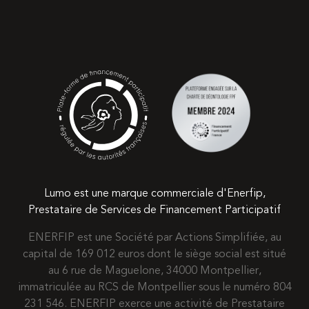
Lumo est une marque commerciale d'Enerfip,
Prestataire de Services de Financement Participatif
ENERFIP est une Société par Actions Simplifiée, au
capital de 169 012 euros dont le siège social est situé
au 6 rue de Maguelone, 34000 Montpellier,
immatriculée au RCS de Montpellier sous le numéro 804
231 546. ENERFIP exerce une activité de Prestataire