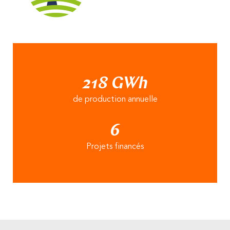
218 GWh
de production annuelle
6
Projets financés