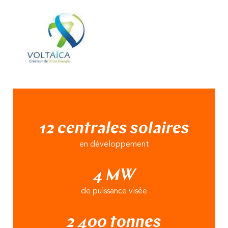
12 centrales solaires
en développement
4 MW
de puissance visée
2 400 tonnes