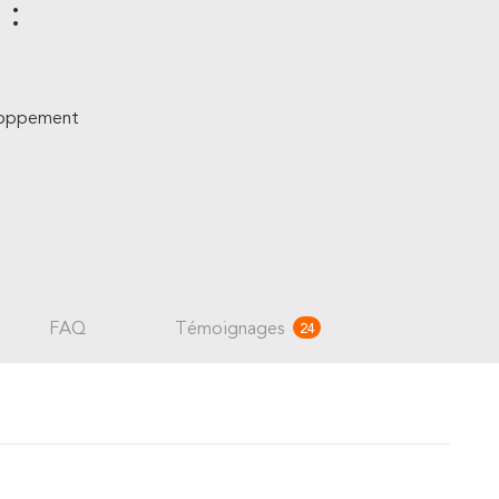
 :
eloppement
FAQ
Témoignages
24