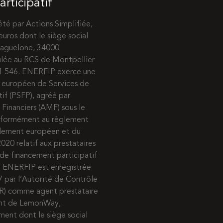
rticipatif
té par Actions Simplifiée,
euros dont le siège social
 Maguelone, 34000
ulée au RCS de Montpellier
31 546. ENERFIP exerce une
e européen de Services de
if (PSFP), agréé par
 Financiers (AMF) sous le
nformément au règlement
rlement européen et du
020 relatif aux prestataires
de financement participatif
s. ENERFIP est enregistrée
7 par l’Autorité de Contrôle
R) comme agent prestataire
ent de LemonWay,
ment dont le siège social