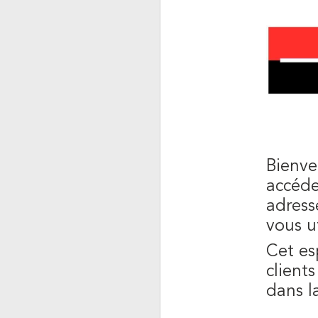
Bienve
accéde
adress
vous u
Cet es
client
dans la