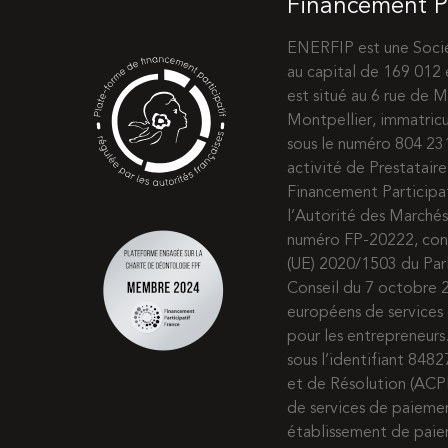
Financement Pa
ENERFIP est une Socié
au capital de 169 012 
est situé au 6 rue de
Montpellier, immatric
sous le numéro 804 2
activité de Prestatair
Financement Participat
l’Autorité des Marchés
numéro FP-20222, co
(UE) 2020/1503 du Pa
Conseil du 7 octobre 2
européens de services 
pour les entrepreneur
sous l’identifiant 8482
et de Résolution (ACP
de services de paiem
établissement de paie