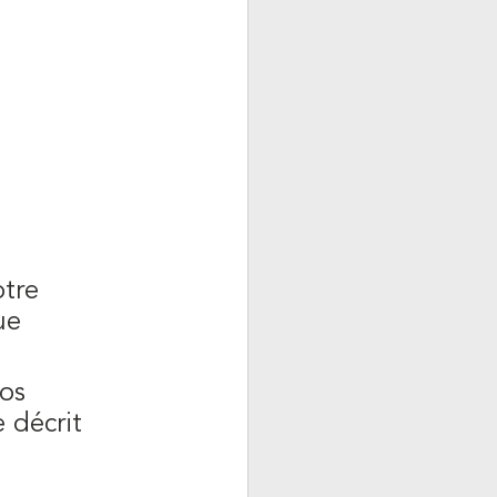
otre
ue
os
 décrit