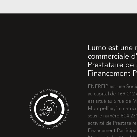
Lumo est une
commerciale d'
Prestataire de
Financement Pa
ENERFIP est une Socié
au capital de 169 012 
est situé au 6 rue de
Montpellier, immatric
sous le numéro 804 2
activité de Prestatair
Financement Participat