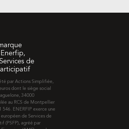
 marque
Enerfip,
 Services de
rticipatif
té par Actions Simplifiée,
euros dont le siège social
 Maguelone, 34000
ulée au RCS de Montpellier
31 546. ENERFIP exerce une
e européen de Services de
if (PSFP), agréé par