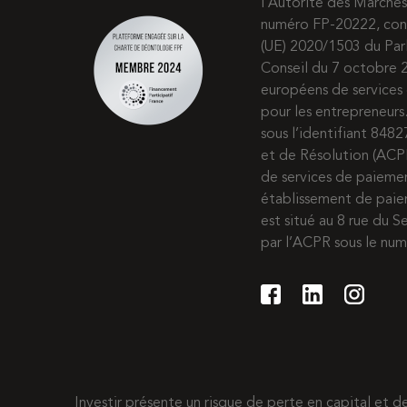
l’Autorité des Marchés
numéro FP-20222, co
(UE) 2020/1503 du Pa
Conseil du 7 octobre 2
européens de services 
pour les entrepreneur
sous l’identifiant 8482
et de Résolution (ACP
de services de paiem
établissement de paie
est situé au 8 rue du S
par l’ACPR sous le nu
Investir présente un risque de perte en capital et 