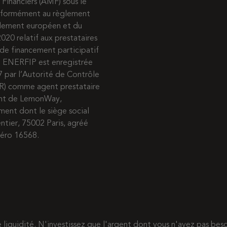
 Financiers (AMF) sous le
nformément au règlement
rlement européen et du
020 relatif aux prestataires
de financement participatif
s. ENERFIP est enregistrée
7 par l’Autorité de Contrôle
R) comme agent prestataire
ent de LemonWay,
ment dont le siège social
entier, 75002 Paris, agréé
méro 16568.
de liquidité. N'investissez que l'argent dont vous n'avez pas b