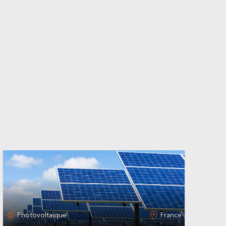
Photovoltaïque
France