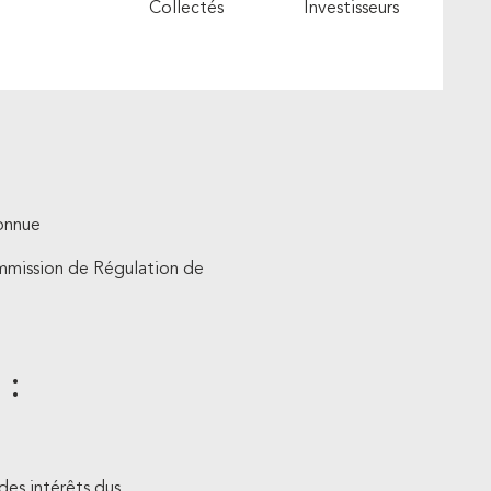
Collectés
Investisseurs
connue
ommission de Régulation de
 :
es intérêts dus