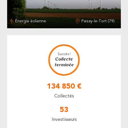
Énergie éolienne
Paizay-le-Tort (79)
Succès !
Collecte
terminée
134 850 €
Collectés
53
Investisseurs