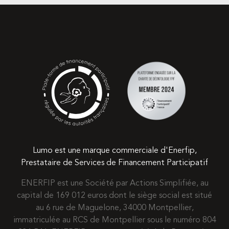
Lumo est une marque commerciale d'Enerfip,
Prestataire de Services de Financement Participatif
ENERFIP est une Société par Actions Simplifiée, au
capital de 169 012 euros dont le siège social est situé
au 6 rue de Maguelone, 34000 Montpellier,
immatriculée au RCS de Montpellier sous le numéro 804