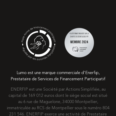
Lumo est une marque commerciale d'Enerfip,
Prestataire de Services de Financement Participatif
ENERFIP est une Société par Actions Simplifiée, au
capital de 169 012 euros dont le siège social est situé
au 6 rue de Maguelone, 34000 Montpellier,
immatriculée au RCS de Montpellier sous le numéro 804
231 546. ENERFIP exerce une activité de Prestataire