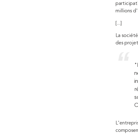
participa
millions d
[...]
La société
des projet
"
n
i
r
s
O
L'entrepri
composent 