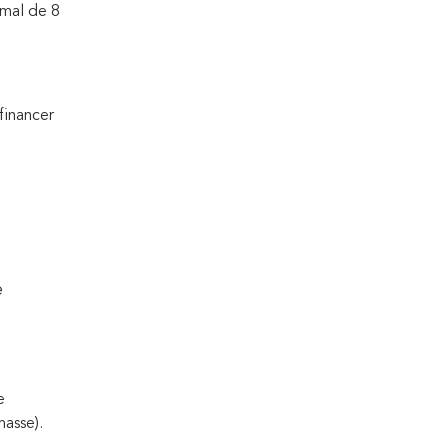
imal de 8
financer
e
e
masse).