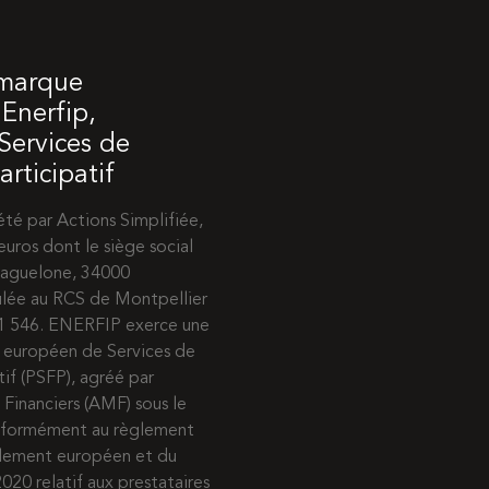
 marque
Enerfip,
 Services de
rticipatif
té par Actions Simplifiée,
euros dont le siège social
 Maguelone, 34000
ulée au RCS de Montpellier
31 546. ENERFIP exerce une
e européen de Services de
if (PSFP), agréé par
 Financiers (AMF) sous le
nformément au règlement
rlement européen et du
020 relatif aux prestataires