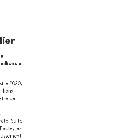
lier
te
illions à
stre 2020,
llions
ètre de
,
ecte. Suite
Pacte, les
stissement