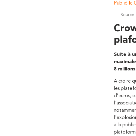
Publié le
Source 
Crow
plaf
Suite à u
maximale 
8 millions
A croire 
les platef
d'euros, s
l'associat
notamment
l'explosio
à la publi
plateforme