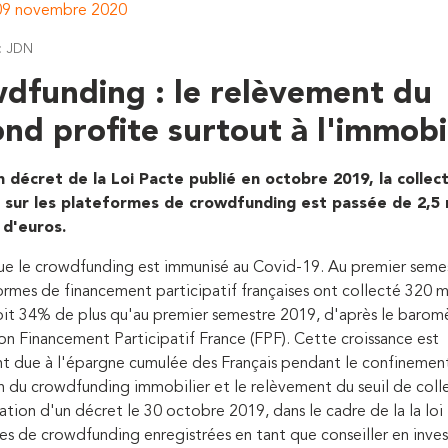
 09 novembre 2020
: JDN
dfunding : le relèvement du
ond profite surtout à l'immobi
n décret de la Loi Pacte publié en octobre 2019, la collec
sur les plateformes de crowdfunding est passée de 2,5 m
 d'euros.
que le crowdfunding est immunisé au Covid-19. Au premier seme
ormes de financement participatif françaises ont collecté 320 mi
oit 34% de plus qu'au premier semestre 2019, d'après le barom
ion Financement Participatif France (FPF). Cette croissance est
 due à l'épargne cumulée des Français pendant le confinement
n du crowdfunding immobilier et le relèvement du seuil de coll
cation d'un décret le 30 octobre 2019, dans le cadre de la la loi 
s de crowdfunding enregistrées en tant que conseiller en inve