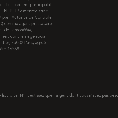
de financement participatif
s. ENERFIP est enregistrée
7 par l’Autorité de Contrôle
R) comme agent prestataire
ent de LemonWay,
ment dont le siège social
entier, 75002 Paris, agréé
méro 16568.
de liquidité. N'investissez que l'argent dont vous n'avez pas b