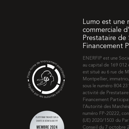
Lumo est une
commerciale d'
Prestataire de
Financement Pa
ENERFIP est une Socié
au capital de 169 012 
est situé au 6 rue de
Montpellier, immatric
sous le numéro 804 2
activité de Prestatair
Financement Participat
l’Autorité des Marchés
numéro FP-20222, co
(UE) 2020/1503 du Pa
Conseil du 7 octobre 2