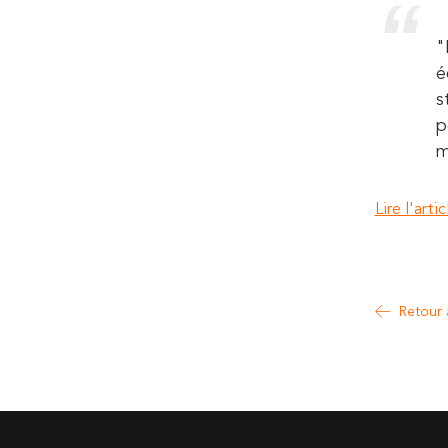
"
é
s
p
m
Lire l'artic
Retour 