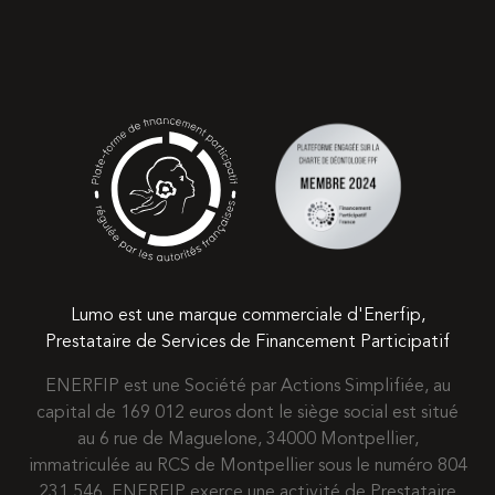
Lumo est une marque commerciale d'Enerfip,
Prestataire de Services de Financement Participatif
ENERFIP est une Société par Actions Simplifiée, au
capital de 169 012 euros dont le siège social est situé
au 6 rue de Maguelone, 34000 Montpellier,
immatriculée au RCS de Montpellier sous le numéro 804
231 546. ENERFIP exerce une activité de Prestataire