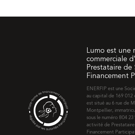
Lumo est une
commerciale d'
Prestataire de
Financement Pa
ENERFIP est une Socié
au capital de 169 012 
est situé au 6 rue de
Montpellier, immatric
sous le numéro 804 2
activité de Prestatair
Financement Participat