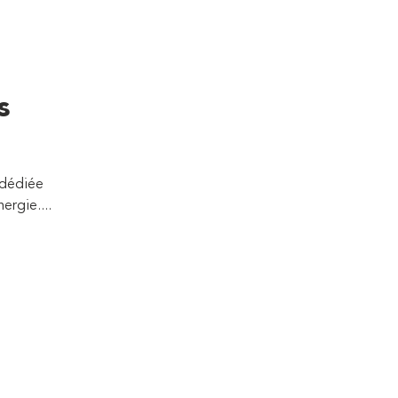
h
s
 dédiée
ergie....