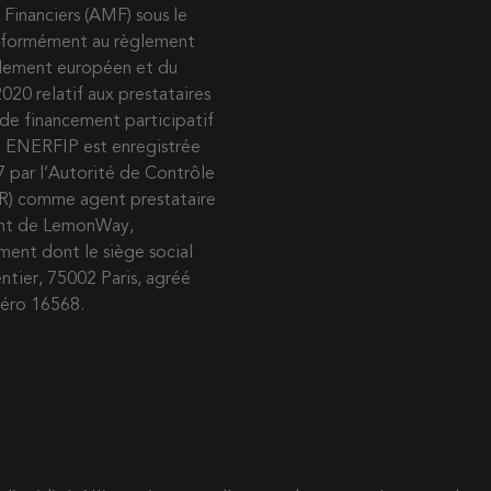
 Financiers (AMF) sous le
nformément au règlement
rlement européen et du
020 relatif aux prestataires
de financement participatif
s. ENERFIP est enregistrée
7 par l’Autorité de Contrôle
R) comme agent prestataire
ent de LemonWay,
ment dont le siège social
entier, 75002 Paris, agréé
méro 16568.