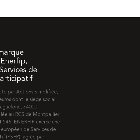
 marque
Enerfip,
 Services de
rticipatif
té par Actions Simplifiée,
euros dont le siège social
 Maguelone, 34000
ulée au RCS de Montpellier
31 546. ENERFIP exerce une
e européen de Services de
if (PSFP), agréé par