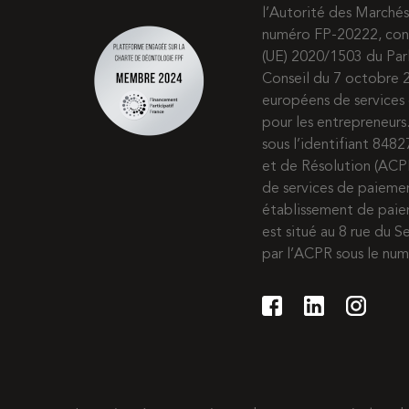
l’Autorité des Marchés
numéro FP-20222, co
(UE) 2020/1503 du Pa
Conseil du 7 octobre 2
européens de services 
pour les entrepreneur
sous l’identifiant 8482
et de Résolution (ACP
de services de paiem
établissement de paie
est situé au 8 rue du S
par l’ACPR sous le nu