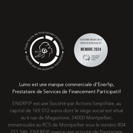
Lumo est une marque commerciale d'Enerfip,
Prestataire de Services de Financement Participatif
ENERFIP est une Société par Actions Simplifiée, au
capital de 169 012 euros dont le siège social est situé
au 6 rue de Maguelone, 34000 Montpellier,
immatriculée au RCS de Montpellier sous le numéro 804
231 546. ENERFIP exerce une activité de Prestataire