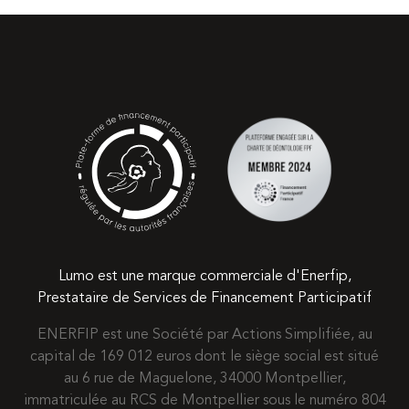
Lumo est une marque commerciale d'Enerfip,
Prestataire de Services de Financement Participatif
ENERFIP est une Société par Actions Simplifiée, au
capital de 169 012 euros dont le siège social est situé
au 6 rue de Maguelone, 34000 Montpellier,
immatriculée au RCS de Montpellier sous le numéro 804