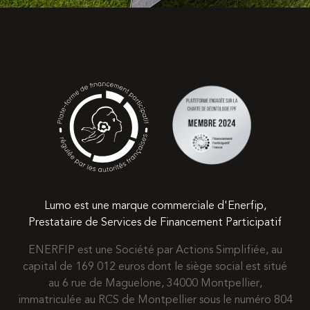
Lumo est une marque commerciale d'Enerfip,
Prestataire de Services de Financement Participatif
ENERFIP est une Société par Actions Simplifiée, au
capital de 169 012 euros dont le siège social est situé
au 6 rue de Maguelone, 34000 Montpellier,
immatriculée au RCS de Montpellier sous le numéro 804