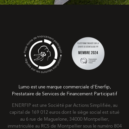
Lumo est une marque commerciale d'Enerfip,
Prestataire de Services de Financement Participatif
ENERFIP est une Société par Actions Simplifiée, au
capital de 169 012 euros dont le siège social est situé
au 6 rue de Maguelone, 34000 Montpellier,
immatriculée au RCS de Montpellier sous le numéro 804