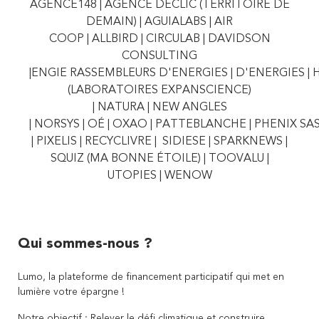
AGENCE
148
|
AGENCE DECLIC (TERRITOIRE DE
DEMAIN)
| AGUIALABS
| AIR
COOP
|
ALLBIRD
|
CIRCULAB
|
DAVIDSON
CONSULTING
|
ENGIE
RASSEMBLEURS
D'ENERGIES
|
D'ENERGIES
|
H
(LABORATOIRES
EXPANSCIENCE)
|
NATURA
|
NEW ANGLES
|
NORSYS
|
OÉ
|
OXAO
|
PATTEBLANCHE
|
PHENIX
SA
| PIXELIS |
RECYCLIVRE
|
SIDIESE
|
SPARKNEWS
|
S
QUIZ
(MA
BONNE
ÉTOILE) |
TOOVALU |
U
TOPIES
| WENOW
Qui sommes-nous ?
Lumo, la plateforme de financement participatif qui met en
lumière votre épargne !
Notre objectif : Relever le défi climatique et construire