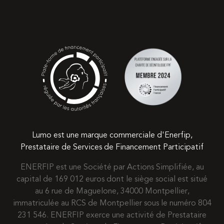
Lumo est une marque commerciale d'Enerfip,
Prestataire de Services de Financement Participatif
ENERFIP est une Société par Actions Simplifiée, au
capital de 169 012 euros dont le siège social est situé
au 6 rue de Maguelone, 34000 Montpellier,
immatriculée au RCS de Montpellier sous le numéro 804
231 546. ENERFIP exerce une activité de Prestataire