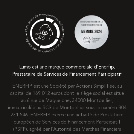
Lumo est une marque commerciale d'Enerfip,
Prestataire de Services de Financement Participatif
ENERFIP est une Société par Actions Simplifiée, au
capital de 169 012 euros dont le siège social est situé
au 6 rue de Maguelone, 34000 Montpellier,
immatriculée au RCS de Montpellier sous le numéro 804
231 546. ENERFIP exerce une activité de Prestataire
européen de Services de Financement Participatif
(PSFP), agréé par l’Autorité des Marchés Financiers