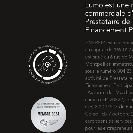
Lumo est une
commerciale d'
Prestataire de
Financement Pa
ENERFIP est une Socié
au capital de 169 012 
est situé au 6 rue de
Montpellier, immatric
sous le numéro 804 2
activité de Prestatair
Financement Participat
l’Autorité des Marchés
numéro FP-20222, co
(UE) 2020/1503 du Pa
Conseil du 7 octobre 2
européens de services 
pour les entrepreneur