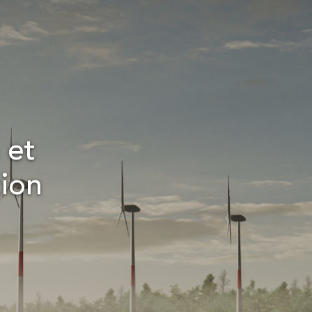
 et
tion