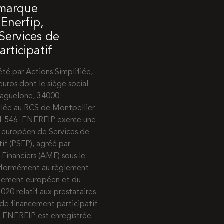
 marque
Enerfip,
 Services de
rticipatif
té par Actions Simplifiée,
euros dont le siège social
 Maguelone, 34000
ulée au RCS de Montpellier
31 546. ENERFIP exerce une
e européen de Services de
if (PSFP), agréé par
 Financiers (AMF) sous le
nformément au règlement
rlement européen et du
020 relatif aux prestataires
de financement participatif
s. ENERFIP est enregistrée