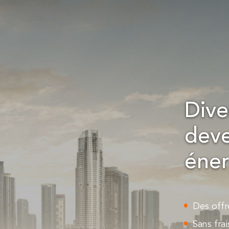
Dive
deve
éner
Des offr
Sans frai