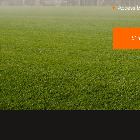
Accessib
S'in