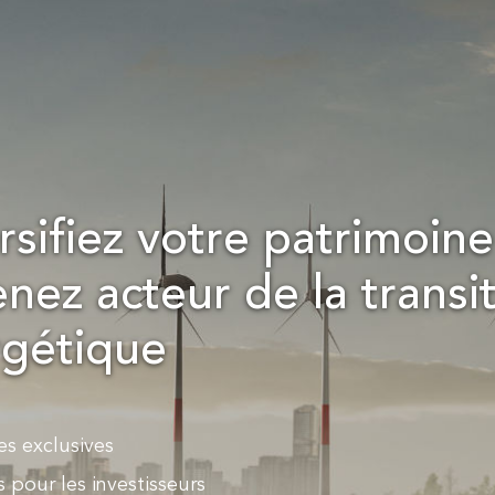
rsifiez votre patrimoine
nez acteur de la transi
gétique
es exclusives
s pour les investisseurs